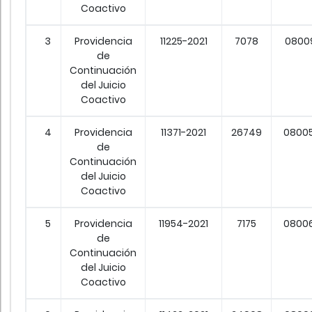
Coactivo
3
Providencia
11225-2021
7078
0800
de
Continuación
del Juicio
Coactivo
4
Providencia
11371-2021
26749
0800
de
Continuación
del Juicio
Coactivo
5
Providencia
11954-2021
7175
0800
de
Continuación
del Juicio
Coactivo