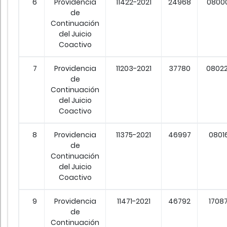
6
Providencia
11422-2021
24968
0800
de
Continuación
del Juicio
Coactivo
7
Providencia
11203-2021
37780
0802
de
Continuación
del Juicio
Coactivo
8
Providencia
11375-2021
46997
0801
de
Continuación
del Juicio
Coactivo
9
Providencia
11471-2021
46792
1708
de
Continuación