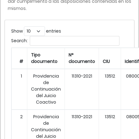
dar cumplimiento a las disposiciones contenidas en los
mismos.
Show
entries
Search:
Tipo
N°
#
documento
documento
CIU
Identi
1
Providencia
11310-2021
13512
0800
de
Continuación
del Juicio
Coactivo
2
Providencia
11310-2021
13512
0800
de
Continuación
del Juicio