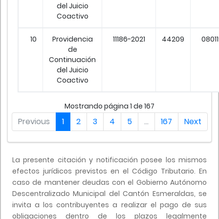
del Juicio
Coactivo
10
Providencia
11186-2021
44209
0801
de
Continuación
del Juicio
Coactivo
Mostrando página 1 de 167
Previous
1
2
3
4
5
…
167
Next
La presente citación y notificación posee los mismos
efectos jurídicos previstos en el Código Tributario. En
caso de mantener deudas con el Gobierno Autónomo
Descentralizado Municipal del Cantón Esmeraldas, se
invita a los contribuyentes a realizar el pago de sus
obligaciones dentro de los plazos legalmente